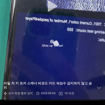
비밀 차 키 포커 스캐너 바코드 카드 속임수 감지되지 않고 승
리
포커 부정 행위 장치
2025-09-04
10 의견