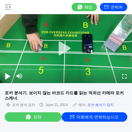
채팅
연락처
포커 분석기. 보이지 않는 바코드 카드를 읽는 적외선 카메라 포커
스캐너.
포커 분석 장치
June 11, 2024
예어:
포커 분석기 장치
잡담
저희에게 연락하십시오