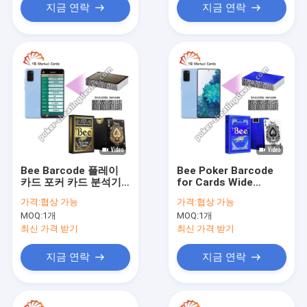
지금 연락
지금 연락
Bee Barcode 플레이
Bee Poker Barcode
카드 포커 카드 분석기
for Cards Wide
위한 검은 금 스탬핑
Edition Cards Blue
가격:
협상 가능
가격:
협상 가능
Rhythm 금색 스탬핑
MOQ:
1개
MOQ:
1개
최신 가격 받기
최신 가격 받기
지금 연락
지금 연락