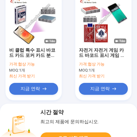
비 클럽 특수 표시 바코
자전거 자전거 게임 카
드 카드 포커 카드 분석
드 바코드 표시 게임 카
기
드 클래식 빨간색
가격:
협상 가능
가격:
협상 가능
MOQ:
1개
MOQ:
1개
최신 가격 받기
최신 가격 받기
지금 연락
지금 연락
시간 절약
최고의 제품에 문의하십시오.