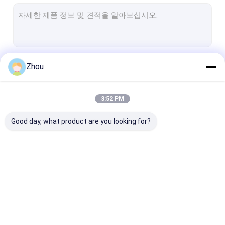
스파이 부정 행위 장치
표시된 카드 안경
바코드로 표시된 카드
계속하다
Zhou
적외선 표시된 하는 카드
3:52 PM
우리의 카테고리
Good day, what product are you looking for?
포커 부정 행위 장치
포커 분석기 장치
적외선 콘텍트 