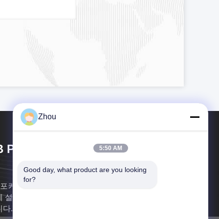
Zhou
 Poker Cheat Co., Ltd
5:50 AM
Good day, what product are you looking 
for?
 포커 치트 컴퍼니 (YB Poker Cheat Co., Ltd) 는 1999
에 설립되어 국제적으로 유명한 광저우에 위치하고 있
다. 제조, 유통 및 카지노 서비스를위한 라이선스를