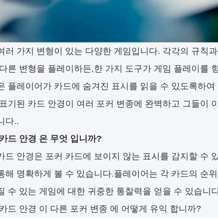
여러 가지 변형이 있는 다양한 게임입니다. 각각의 규칙과
 다른 변형을 플레이하든,한 가지 도구가 게임 플레이를 향상
은 플레이어가 카드에 숨겨진 표시를 읽을 수 있도록하여
 표기된 카드 안경이 여러 포커 변종에 완벽하고 그들이 이
다..
 카드 안경 은 무엇 입니까?
카드 안경은 포커 카드에 보이지 않는 표시를 감지할 수
통해 명확하게 볼 수 있습니다.플레이어는 각 카드의 순위
질 수 있는 게임에 대한 귀중한 통찰력을 얻을 수 있습니다
 카드 안경 이 다른 포커 변종 에 어떻게 유익 합니까?