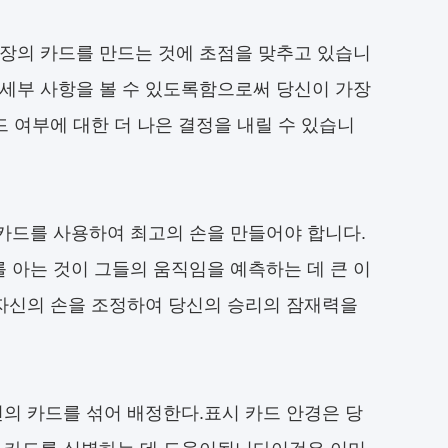
장의 카드를 만드는 것에 초점을 맞추고 있습니
 세부 사항을 볼 수 있도록함으로써 당신이 가장
드 여부에 대한 더 나은 결정을 내릴 수 있습니
카드를 사용하여 최고의 손을 만들어야 합니다.
 아는 것이 그들의 움직임을 예측하는 데 큰 이
 자신의 손을 조정하여 당신의 승리의 잠재력을
의 카드를 섞어 배정한다.표시 카드 안경은 당