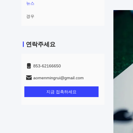
뉴스
경우
연락주세요
853-62166650‬
aomenmingrui@gmail.com
지금 접촉하세요