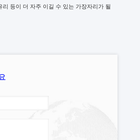
유리 등이 더 자주 이길 수 있는 가장자리가 될
요