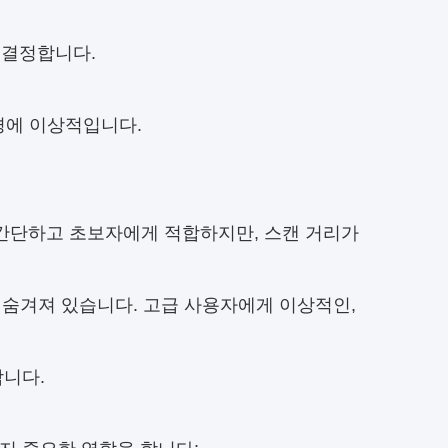
 결정합니다.
환경에 이상적입니다.
 간단하고 초보자에게 적합하지만, 스캔 거리가
에 숨겨져 있습니다. 고급 사용자에게 이상적인,
합니다.