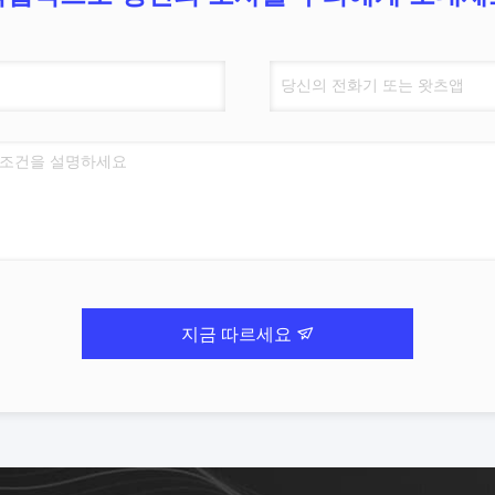
지금 따르세요