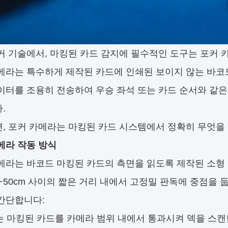
커 기술에서, 마킹된 카드 감지에 필수적인 도구는 포커 카
메라는 특수하게 제작된 카드에 인쇄된 보이지 않는 바코
이터를 조용히 전송하여 우승 좌석 또는 카드 순서와 같
.
, 포커 카메라는 마킹된 카드 시스템에서 정확히 무엇을 
메라 작동 방식
메라는 바코드 마킹된 카드의 측면을 읽도록 제작된 소형 
0~50cm 사이의 짧은 거리 내에서 고정밀 판독에 중점을 
간단합니다:
 마킹된 카드를 카메라 범위 내에서 통과시켜 덱을 스캔