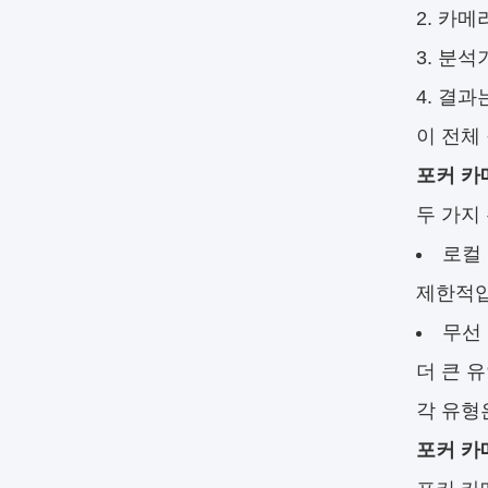
카메라
분석기
결과
이 전체
포커 카
두 가지
로컬
제한적입
무선
더 큰 
각 유형
포커 카