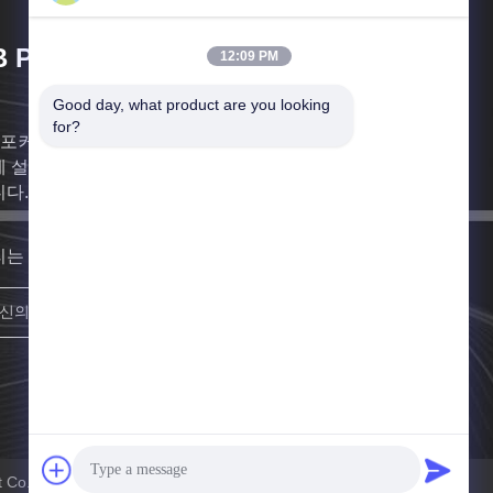
 Poker Cheat Co., Ltd
12:09 PM
Good day, what product are you looking 
for?
 포커 치트 컴퍼니 (YB Poker Cheat Co., Ltd) 는 1999
에 설립되어 국제적으로 유명한 광저우에 위치하고 있
다. 제조, 유통 및 카지노 서비스를위한 라이선스를
받은 최초의 회사입니다.YB 포커 속임수는 포커 분
기를 제공할 수 있습니다눈에 보이지 않는 잉크로 표시
리는 최대한 빨리 당신에 되돌아갈 것입니다.
카드,UV 콘택트 렌즈, 포커 스캐너, 눈에 보이지 않는
로 표시된 카드, 바카라 속임수 장치 및 다른 포커 속
합류하세요
수 시스템
o., Ltd . 무단 복제 금지.