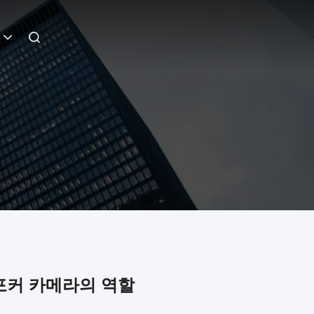
포커 카메라의 역할