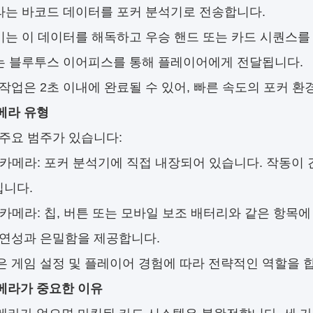
는 바코드 데이터를 포커 분석기로 전송합니다.
는 이 데이터를 해독하고 우승 핸드 또는 카드 시퀀스를
는 블루투스 이어피스를 통해 플레이어에게 전달됩니다.
 작업은 2초 이내에 완료될 수 있어, 빠른 속도의 포커 
메라 유형
 주요 범주가 있습니다:
 카메라: 포커 분석기에 직접 내장되어 있습니다. 작동이
니다.
 카메라: 칩, 버튼 또는 모바일 보조 배터리와 같은 항목
유연성과 은밀함을 제공합니다.
은 게임 설정 및 플레이어 경험에 따라 전략적인 역할을 
메라가 중요한 이유