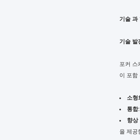
기술 과
기술 발
포커 스
이 포함 
소형
통합
:
향상
을 제공