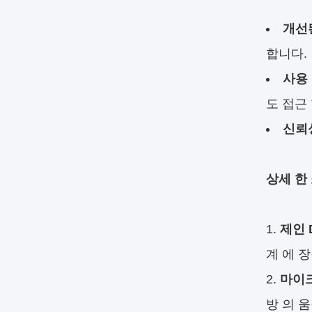
개선
합니다.
사용
도 접근 
신뢰
상세 한
제인 
계 에 장
마이크
방 의 움