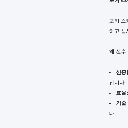
포커 스
포커 스
하고 실
왜 선수
신중
집니다.
효율
기술
다.