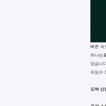
빠른 속
하나는
었습니다
속임수 
도박 산