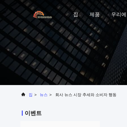
집
제품
우리에
집
>
뉴스
>
회사 뉴스 시장 추세와 소비자 행동
이벤트