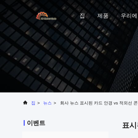
집
제품
우리에
집
>
뉴스
>
회사 뉴스 표시된 카드 안경 vs 적외선 콘
이벤트
표시