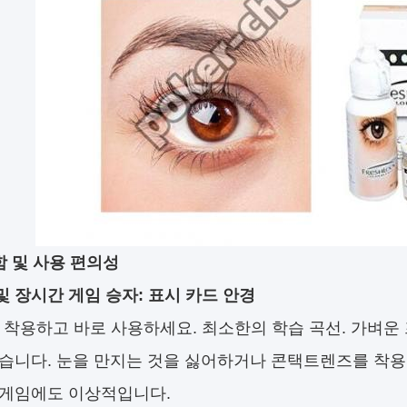
함 및 사용 편의성
및 장시간 게임 승자: 표시 카드 안경
: 착용하고 바로 사용하세요. 최소한의 학습 곡선. 가벼운
있습니다. 눈을 만지는 것을 싫어하거나 콘택트렌즈를 착용
 게임에도 이상적입니다.