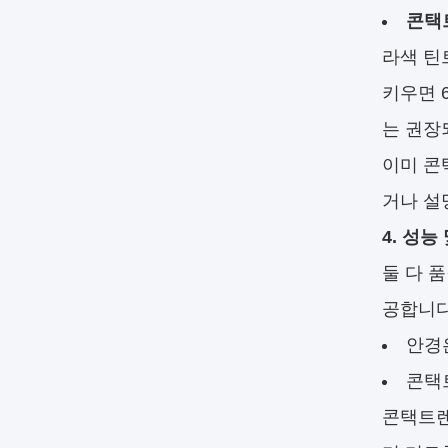
콘택
라색 틴
키우면 
는 권장
이미 콘
거나 설
4. 성능
둘 다 
공합니다
안경
콘택
콘택트렌