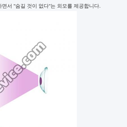
면서 "숨길 것이 없다"는 외모를 제공합니다.