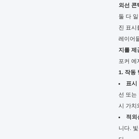
외선 콘
둘 다 
진 표시
레이어들
지를 제
포커 에
1. 작동
표시
선 또는
시 가치
적외
니다. 