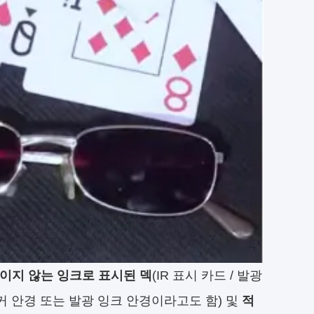
이지 않는 잉크로 표시된 덱
(IR 표시 카드 / 발광 
커 안경 또는 발광 잉크 안경이라고도 함) 및 
적