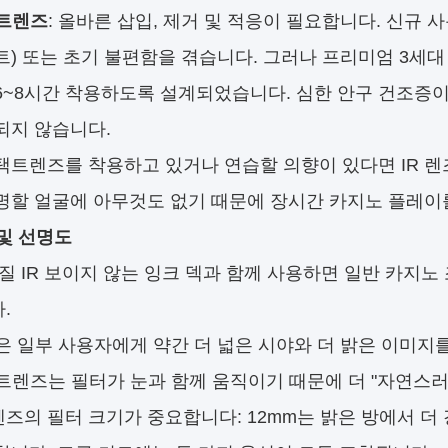
트렌즈
: 올바른 삽입, 제거 및 적응이 필요합니다. 신규 
트) 또는 초기 불편함을 겪습니다. 그러나 프리미엄 3세대 
6~8시간 착용하도록 설계되었습니다. 심한 안구 건조증
되지 않습니다.
택트렌즈를 착용하고 있거나 연습할 의향이 있다면 IR 렌
명할 얼굴에 아무것도 없기 때문에 장시간 카지노 플레이
 및 선명도
품질 IR 보이지 않는 잉크 덱과 함께 사용하면 일반 카지
.
은 일부 사용자에게 약간 더 넓은 시야와 더 밝은 이미지
트렌즈는 필터가 눈과 함께 움직이기 때문에 더 "자연스러
즈의 필터 크기가 중요합니다: 12mm는 밝은 방에서 더 