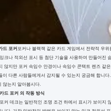
카드 포커
포커나 블랙잭 같은 카드 게임에서 전략적 우위
 잉크나 적외선 표시 등 첨단 기술을 사용하여 만들어진
지 않지만 포커 속임수 안경이나 속임수 콘택트 렌즈 같
들이 다른 사람들에게서 감지될 수 있는지 궁금해 합니다
 않는지 알아봅시다.
 카드 포커 의 작동 방식
 포커 데크는 일반적인 조명 조건 하에서 표시가 보이지 