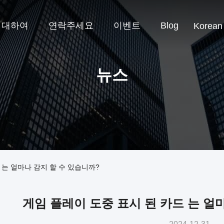
 대하여
연락주세요
이벤트
Blog
Korean
뉴스
 는 얼마나 감지 할 수 있습니까?
게임 플레이 도중 표시 된 카드 는 얼