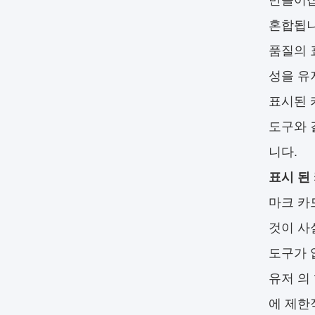
만들어집
혼합됩니
품질의 
성을 유
표시된 
도구와 
니다.
표시 된
마크 카
것이 사
도구가 
유저 의
에 제한