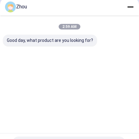
Zhou
Recommended Products
2:59 AM
Good day, what product are you looking for?
보이지 않는 잉크와 표
프로급 보이지 않는 표
표기 된 카드 를 
시된 재생 카드 적외선
시 카드 도박용 선글라
기 안경 을 사용 
콘텍트 렌즈 포커
스
커 전략 을 향상 
문의 보내기
문의 보내기
문의 보
Desktop Site
홈
사이트맵
연락처
사이트맵
개인 정보 정책
품질
포커 부정 행위 장치
중국 공장.Copyright © 2026 YB Poker Cheat