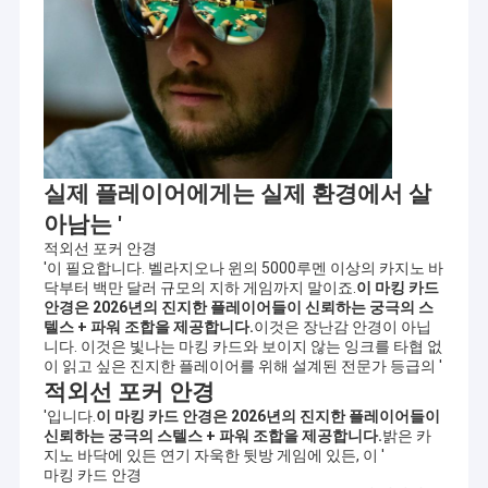
실제 플레이어에게는 실제 환경에서 살
아남는 '
적외선 포커 안경
'이 필요합니다. 벨라지오나 윈의 5000루멘 이상의 카지노 바
닥부터 백만 달러 규모의 지하 게임까지 말이죠.
이 마킹 카드 
안경은 2026년의 진지한 플레이어들이 신뢰하는 궁극의 스
텔스 + 파워 조합을 제공합니다.
이것은 장난감 안경이 아닙
니다. 이것은 빛나는 마킹 카드와 보이지 않는 잉크를 타협 없
이 읽고 싶은 진지한 플레이어를 위해 설계된 전문가 등급의 '
적외선 포커 안경
'입니다.
이 마킹 카드 안경은 2026년의 진지한 플레이어들이 
신뢰하는 궁극의 스텔스 + 파워 조합을 제공합니다.
밝은 카
지노 바닥에 있든 연기 자욱한 뒷방 게임에 있든, 이 '
마킹 카드 안경