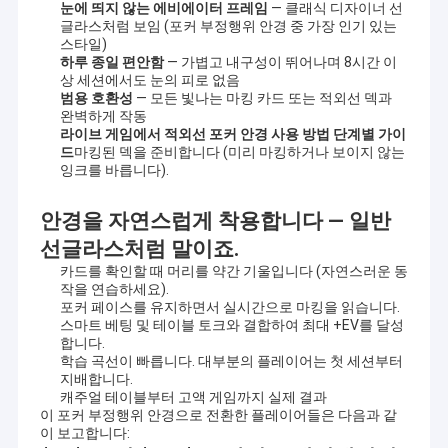
눈에 띄지 않는 에비에이터 프레임
— 클래식 디자이너 선
스파이 부정 행위 장치
우리는 또한 많은 종류의 플레이 카드를 세계 각지에서 수입하고 저
글라스처럼 보임 (포커 부정행위 안경 중 가장 인기 있는
장합니다. 예를 들어 Copag 1546, Copag 텍사스 홀덤, KEM,
스타일)
표시된 카드 안경
Modiano, Fournier, 자전거,Bee와 세계의 다른 많은 카드 브랜드세
하루 종일 편안함
— 가볍고 내구성이 뛰어나며 8시간 이
계 유명 브랜드의 대부분은 우리가 보관하고 있습니다.
상 세션에서도 눈의 피로 없음
범용 호환성
— 모든 빛나는 마킹 카드 또는 적외선 덱과
바코드로 표시된 카드
우리는이 사업에서 수 년 동안, 항상 개발에 자신을 헌신하고 우리의
완벽하게 작동
제품을 공급을 개선 고객 요구 사항과 요구 사항을 만족시키기 위해,
라이브 게임에서 적외선 포커 안경 사용 방법 단계별 가이
적외선 표시된 하는 카드
그리고 우리는 우리와 우리의 고객들이 이겨낼 수 있는 상황을 만들
드
마킹된 덱을 준비합니다 (미리 마킹하거나 보이지 않는
기 위해 최선을 다할 것입니다..
잉크를 바릅니다).
안경을 자연스럽게 착용합니다 — 일반
선글라스처럼 말이죠.
카드를 확인할 때 머리를 약간 기울입니다 (자연스러운 동
작을 연습하세요).
포커 페이스를 유지하면서 실시간으로 마킹을 읽습니다.
스마트 베팅 및 테이블 토크와 결합하여 최대 +EV를 달성
합니다.
학습 곡선이 빠릅니다. 대부분의 플레이어는 첫 세션부터
지배합니다.
캐주얼 테이블부터 고액 게임까지 실제 결과
이 포커 부정행위 안경으로 전환한 플레이어들은 다음과 같
이 보고합니다: