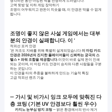
생각하는 동안 마킹된 덱을 선명하게 드러냅니다.
로 표시된 카드, 바카라 사기 장치 및 기타 포커 사기 시스템.
공장 여행
고액 뒷방 및 지하 게임 장악하기
조명이 어두워지고 판돈이 치솟을 때, 이 안경은 막을 수 없게 
우리의 주요 제품은 눈에 보이지 않는 잉크로 표시된 카드, 포커 분석
됩니다.
기, 표시된 카드에 대한 콘택트 렌즈, 바코드 스캔 카메라, 모든 종류
품질 관리
의 다이스, 표시된 마존 타일, 눈에 보이지 않는 잉크,텍사스와 오마
하를 위한 프로그램 소프트웨어우리는 모든 형태의 도박을 위한 모
연락주세요
든 종류의 속임수 기기를 만듭니다. 이 제품은 미국, 영국,미국, 일본,
이탈리아, 러시아, 동남아시아, 심지어 인도와 다른 많은 다른 국가에
조명이 좋지 않은 사설 게임에서는 대부
서 많은 지점이 있습니다.이 제품에 대한 우리의 고객들의 피드백은
뉴스
분의 안경이 실패합니다. 이 '
합리적인 가격 때문에 꽤 좋습니다., 좋은 품질과 훌륭한 서비스.
적외선 포커 안경
경우
우리가 하고 있는 게임들: 텍사스 홀덤 (포커), 오마하, 바카라, 블랙
'은 저조도 지배를 위해 특별히 설계되었습니다.
이 마킹 카드 
잭, 인아웃 게임, 플러시 게임, 니누 게임, 마존 게임, 타이완 파이고 게
안경은 2026년의 진지한 플레이어들이 신뢰하는 궁극의 스
임, 중국 포커, 베트남 게임,캄보디아 게임 및 일부 지역 게임, 90% 이
텔스 + 파워 조합을 제공합니다.
이것이 바로 실제 돈이 인쇄
Blog
상의 게임이 프로그래밍 될 수 있습니다.
되는 곳이며, 이 마킹 카드 안경이 승자와 다른 사람들을 구분
하는 곳입니다.
우리는 중국 전자 연구소와 협력하여 우리의 제품을 연구하고 개발
이 안경을 타의 추종을 불허하게 만드는 기술적 특징
합니다.이 제품들을 매년 업그레이드하고 고객들의 다양한 도박 요
고급 적외선 렌즈 기술
구사항을 충족시키기 위해 더 많은 제품을 만들 수 있도록 합니다.품
포커 부정 행위 장치
질은 우리 스스로 통제했습니다. 우리는 이러한 것들을 만들기 위해
우리 자신의 공장을 가지고 있기 때문에. 우리의 모든 딜러는 이것에
포커 분석기 장치
대해 알고 있습니다.그들은 이미 우리의 공장을 방문하여 품질을 직
— 가시 및 비가시 잉크 모두에 맞춰진 다
접 확인했습니다.. 당신은 공장 방문에 관심이 있다면, 당신은 또한
층 코팅 (기본 UV 안경보다 훨씬 우수)
적외선 콘텍트 렌즈
저희에게 연락 할 수 있습니다, 우리는 언제든지 공장으로 데려다 줄
것입니다.
카지노 눈부심 방지 코팅
— 밝은 환경에서의 반사 제거