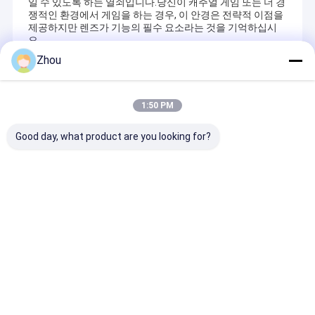
일 수 있도록 하는 열쇠입니다.당신이 캐주얼 게임 또는 더 경
쟁적인 환경에서 게임을 하는 경우, 이 안경은 전략적 이점을
제공하지만 렌즈가 기능의 필수 요소라는 것을 기억하십시
오.
Zhou
Recommended Products
1:50 PM
Good day, what product are you looking for?
표시된 포커 데크를 위
패션 빛나는 선글라스
텍사스 고급 표시
한 1.5 밀리미터 중심 두
사기꾼 안글라스 보라색
포커 사기 & 도
집
께 비행사 적외선 선글
글라스
라스
YB 포커 치트 컴퍼니 (YB Poker Cheat Co., Ltd) 는 1999년에 설립
문의 보내기
문의 보내기
문의 보
제품
되어 국제적으로 유명한 광저우 시에 위치하고 있습니다. 제조, 유통
및 카지노 서비스를위한 라이선스를 부여받은 최초의 회사입니
다.YB 포커 속임수는 제공 할 수 있습니다
포커 분석기, 보이지 않는
우리에 대하여
잉크로 표시된 카드, UV 콘택트 렌즈, 포커 스캐너, 보이지 않는 잉크
Desktop Site
홈
사이트맵
연락처