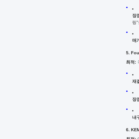
장점
링"
매
5. Fo
최적:
재질
장점
내
6. K