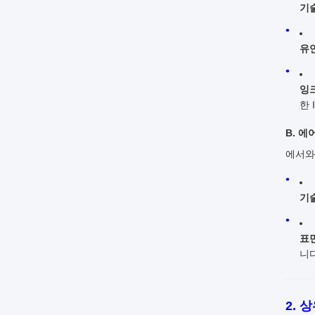
기
유
잉
한 
B. 에
에서와
기
표면
니다
2. 