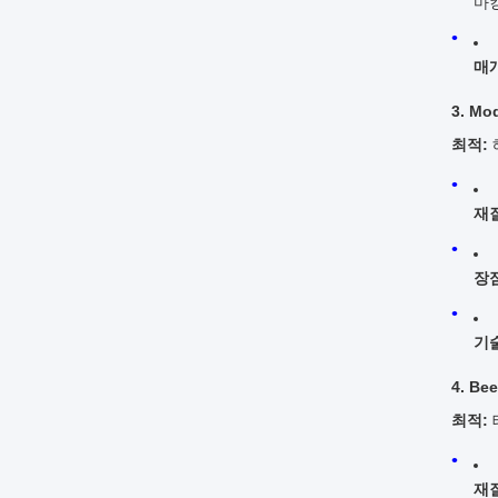
마
매
3. Mo
최적:
재질
장점
기
4. Be
최적:
재질