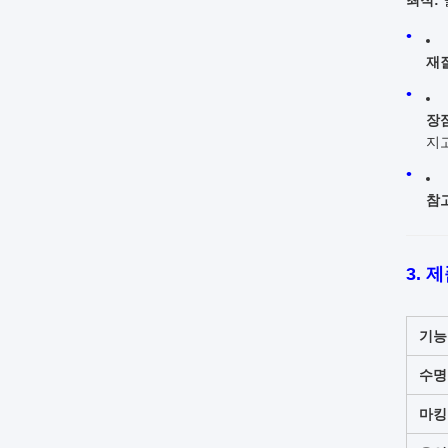
최적:
재질
장점
지
참고
3. 
기능
수명
마킹 