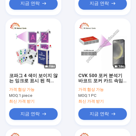
지금 연락
지금 연락
코파그 4 색이 보이지 않
CVK 500 포커 분석기
는 잉크로 표시 된 적외
바코드 포커 카드 속임
선 콘택트 렌즈 카드
수 장치
가격:
협상 가능
가격:
협상 가능
MOQ:
1 piece
MOQ:
1 PC
최신 가격 받기
최신 가격 받기
지금 연락
지금 연락