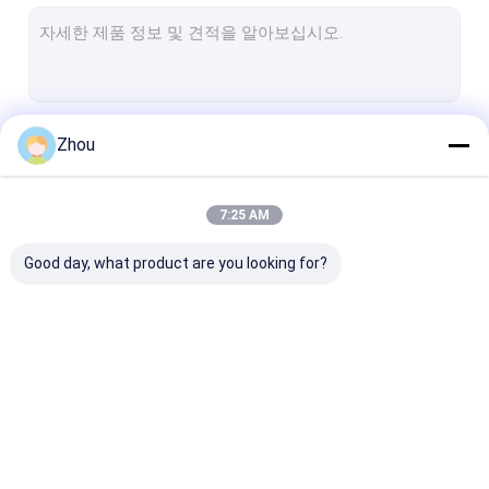
스파이 부정 행위 장치
표시된 카드 안경
바코드로 표시된 카드
계속하다
Zhou
적외선 표시된 하는 카드
7:25 AM
우리의 카테고리
Good day, what product are you looking for?
포커 부정 행위 장치
포커 분석기 장치
적외선 콘텍트 