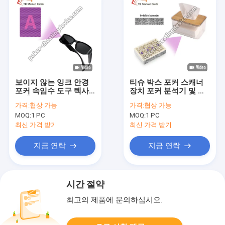
보이지 않는 잉크 안경
티슈 박스 포커 스캐너
포커 속임수 도구 텍사
장치 포커 분석기 및 바
스 홀덤 오마하
코드 카드
가격:
협상 가능
가격:
협상 가능
MOQ:
1 PC
MOQ:
1 PC
최신 가격 받기
최신 가격 받기
지금 연락
지금 연락
시간 절약
최고의 제품에 문의하십시오.