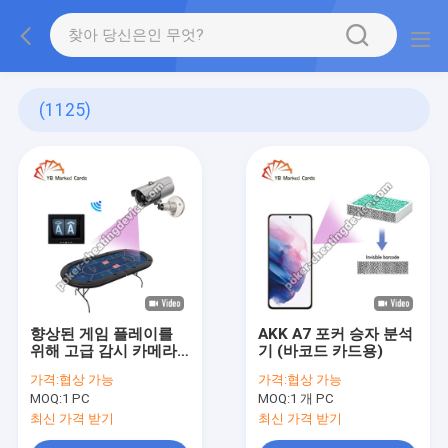
(1125)
향상된 게임 플레이를
AKK A7 포커 승자 분석
위해 고급 감시 카메라
기 (바코드 카드용)
포커 스캔 카메라
가격:
협상 가능
가격:
협상 가능
MOQ:
1 PC
MOQ:
1 개 PC
최신 가격 받기
최신 가격 받기